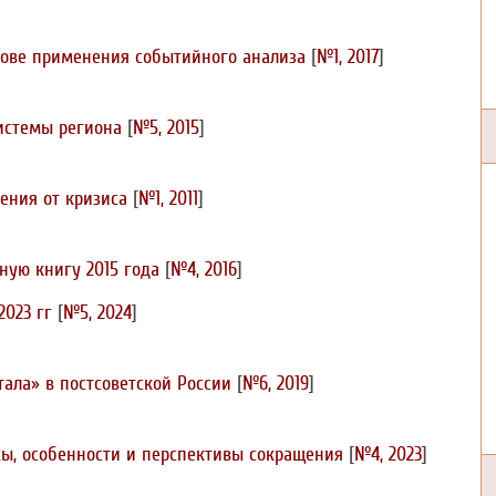
нове применения событийного анализа
[
№1, 2017
]
истемы региона
[
№5, 2015
]
ения от кризиса
[
№1, 2011
]
ную книгу 2015 года
[
№4, 2016
]
2023 гг
[
№5, 2024
]
ала» в постсоветской России
[
№6, 2019
]
ксы, особенности и перспективы сокращения
[
№4, 2023
]