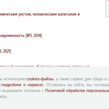
мическим ростом, человеческим капиталом и
 современность
[
№1, 2014
]
, 2021
]
ственной идеологии: «Большие и великие страны не
 потеряв их, разваливаются с грохотом»
[
№4, 2025
]
мы используем
cookies-файлы
, а также сервис для сбора и
(
подробнее о сервисе
). Оставаясь на сайте, вы соглаша
ственной идеологии: «Враг не только по другую линию
и выражаете согласие с
Политикой обработки персональн
ера.