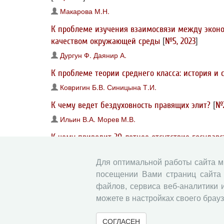
Макарова М.Н.
К проблеме изучения взаимосвязи между эконо
качеством окружающей среды
[
№5, 2023
]
Дургун Ф.
Даянир А.
К проблеме теории среднего класса: история и
Ковригин Б.В.
Синицына Т.И.
К чему ведет бездуховность правящих элит?
[
№2
Ильин В.А.
Морев М.В.
К чему приводит 30-летнее отсутствие государ
создаются без больших, ведущих вперёд идей, а
Для оптимальной работы сайта 
Ильин В.А.
Морев М.В.
посещении Вами страниц сайта 
К чему приводит 30-летнее отсутствие государ
файлов, сервиса веб-аналитики 
фронта»
[
№2, 2025
]
можете в настройках своего брауз
Ильин В.А.
Морев М.В.
СОГЛАСЕН