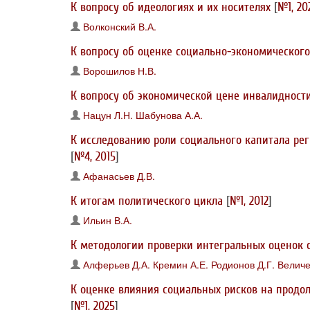
К вопросу об идеологиях и их носителях
[
№1, 20
Волконский В.А.
К вопросу об оценке социально-экономического
Ворошилов Н.В.
К вопросу об экономической цене инвалидност
Нацун Л.Н.
Шабунова А.А.
К исследованию роли социального капитала рег
[
№4, 2015
]
Афанасьев Д.В.
К итогам политического цикла
[
№1, 2012
]
Ильин В.А.
К методологии проверки интегральных оценок 
Алферьев Д.А.
Кремин А.Е.
Родионов Д.Г.
Величе
К оценке влияния социальных рисков на продо
[
№1, 2025
]