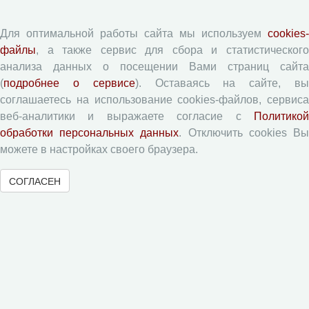
Согласие на обработку персональных данных
Авторские права
Для оптимальной работы сайта мы используем
cookies-
Приватность
файлы
, а также сервис для сбора и статистического
анализа данных о посещении Вами страниц сайта
Рецензентам
(
подробнее о сервисе
). Оставаясь на сайте, в
соглашаетесь на использование cookies-файлов, сервиса
веб-аналитики и выражаете согласие с
Политикой
Памятка рецензенту
обработки персональных данных
. Отключить cookies В
Форма рецензии
можете в настройках своего браузера.
СОГЛАСЕН
Журналы ВолНЦ РАН
Экономические и социальные перемены
Проблемы развития территории
Вопросы территориального развития
Социальное пространство
Юный экономист